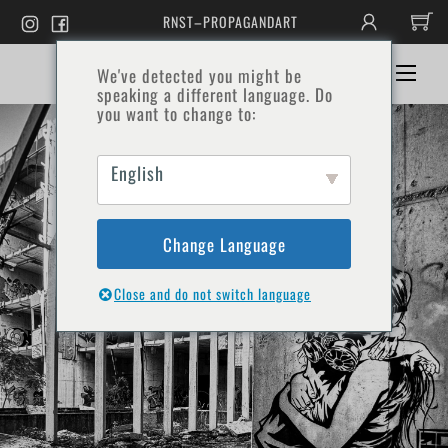
#!trpst#trp-
RNST–PROPAGANDART
gettext
data-
trpgettextoriginal=41#!trpen#
#!tr
We've detected you might be
HOME
BOUTIQUE
CONTACT
コ
gett
speaking a different language. Do
ン
data
you want to change to:
trpg
テ
メ
ン
ニ
ツ
ュ
English
へ
ー
ス
#!tr
gett
キ
ッ
Change Language
プ
#!trpst#/trp-
gettext#!trpen#
Close and do not switch language