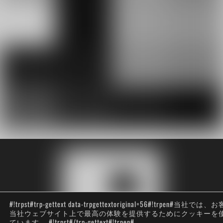
#!trpst#trp-gettext data-trpgettextoriginal=56#!trpen#当社では
当社ウェブサイト上で最高の体験を提供するためにクッキーを
ています。.#!trpst#/trp-gettext#!trpen#