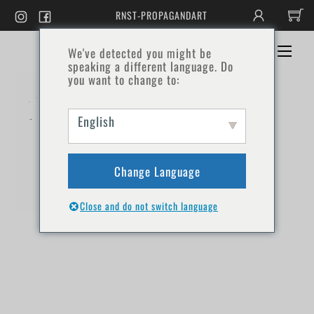
コ
RNST-PROPAGANDART
ン
テ
ン
メ
We've detected you might be
ホーム
ショップ
コンタクト
ツ
ニ
speaking a different language. Do
へ
ュ
you want to change to:
ー
ス
キ
ッ
English
プ
Change Language
Close and do not switch language