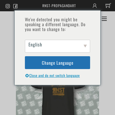
Zum
RNST-PROPAGANDART
Inhalt
springen
Men
We've detected you might be
HOME
BOUTIQUE
KONTAKT
speaking a different language. Do
you want to change to:
English
Change Language
Close and do not switch language